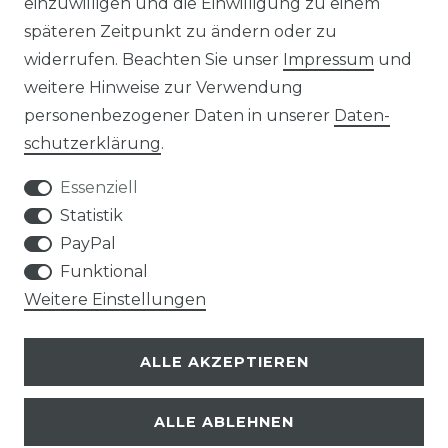
einzuwilligen und die Einwilligung zu einem
AGB
Widerrufs­recht
späteren Zeitpunkt zu ändern oder zu
widerrufen. Beachten Sie unser
Impressum
und
weitere Hinweise zur Verwendung
personenbezogener Daten in unserer
Daten­
Kontakt
VERTRAG WIDERRUFEN
schutz­erklärung
.
Essenziell
Statistik
PayPal
SERVICE
Funktional
Weitere Einstellungen
VERSANDKOSTEN
ALLE AKZEPTIEREN
UNTERNEHMEN
ALLE ABLEHNEN
AN- UND VERKAUF VON TONTRÄGERN