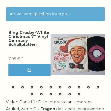
Artikel vom gleichen Interpret:
Bing Crosby-White
Christmas 7'' Vinyl
Germany
Schallplatten
7,99 € *
Ceres::Template.mailFormHoneypotLabel
Vielen Dank für Dein Interesse an unserem
Artikel, wenn Du
Fragen
dazu hast, beantworten