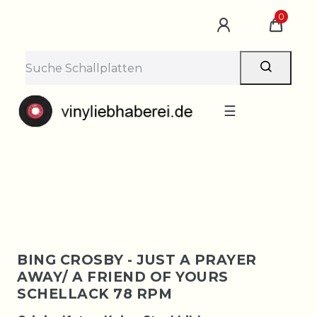
×
0
Lieferpause vom 10. bis 29.
August
Bestellungen nehmen wir gerne entgegen —
der Versand startet wieder ab Montag, 31.
August. Danke für euer Verständnis!
☰
BING CROSBY - JUST A PRAYER
AWAY/ A FRIEND OF YOURS
SCHELLACK 78 RPM