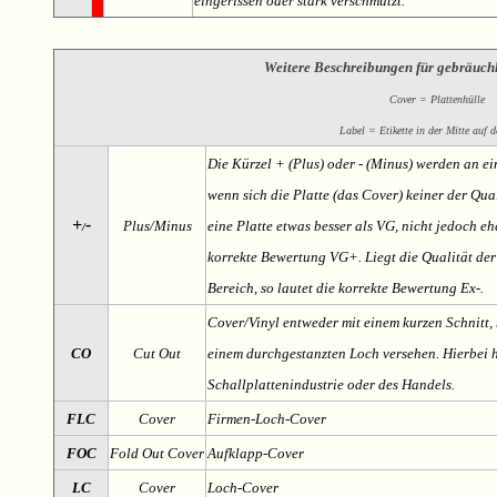
eingerissen oder stark verschmutzt.
Weitere Beschreibungen für gebräuch
Cover = Plattenhülle
Label = Etikette in der Mitte auf d
Die Kürzel + (Plus) oder - (Minus) werden an e
wenn sich die Platte (das Cover) keiner der Qual
+
-
Plus/Minus
eine Platte etwas besser als VG, nicht jedoch ehe
/
korrekte Bewertung VG+. Liegt die Qualität der
Bereich, so lautet die korrekte Bewertung Ex-.
Cover/Vinyl entweder mit einem kurzen Schnitt, 
CO
Cut Out
einem durchgestanzten Loch versehen. Hierbei h
Schallplattenindustrie oder des Handels.
FLC
Cover
Firmen-Loch-Cover
FOC
Fold Out Cover
Aufklapp-Cover
LC
Cover
Loch-Cover