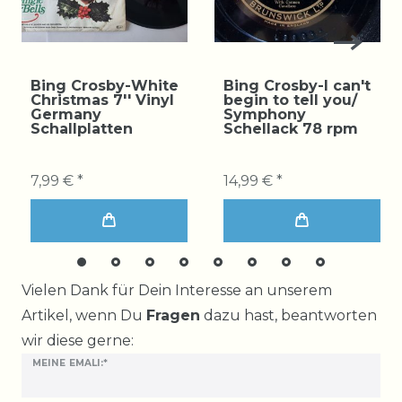
Bing Crosby-White
Bing Crosby-I can't
Christmas 7'' Vinyl
begin to tell you/
Germany
Symphony
Schallplatten
Schellack 78 rpm
7,99 € *
14,99 € *
Ceres::Template.mailFormHoneypotLabel
Vielen Dank für Dein Interesse an unserem
Artikel, wenn Du
Fragen
dazu hast, beantworten
wir diese gerne:
MEINE EMALI:*