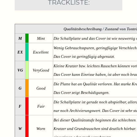
TRACKLISTE:
Qualitätsbeschreibung
/ Zustand von Tonträ
M
Mint
Die Schallplatte und das Cover ist wie neuwertig 
Wenig Gebrauchsspuren, geringfügige Verschlech
EX
Excellent
Das Cover ist geringfügig abgenutzt.
Kleine Kratzer bzw. leichtes Rauschen können v
VG
VeryGood
Das Cover kann Einrisse haben, ist aber noch br
Die Platte hat an Qualität verloren. Hat starke Kr
G
Good
Das Cover zeigt Beschädigungen.
Die Schallplatte ist gerade noch abspielbar, aller
F
Fair
nur noch Archivierungswert. Das Cover ist sehr s
Bei dieser Qualitätsstufe beginnen die schlechten 
W
Worn
Kratzer und Grundrauschen sind deutlich hörbar. D