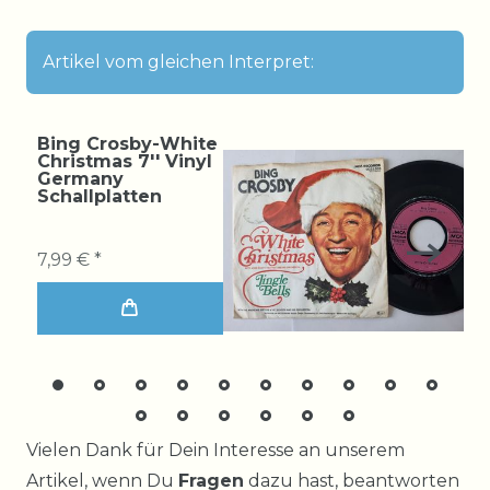
Artikel vom gleichen Interpret:
Bing Crosby-White
Christmas 7'' Vinyl
Germany
Schallplatten
7,99 € *
Ceres::Template.mailFormHoneypotLabel
Vielen Dank für Dein Interesse an unserem
Artikel, wenn Du
Fragen
dazu hast, beantworten