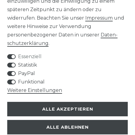
einzuwilligen und die Einwilligung zu einem
AGB
Widerrufs­recht
späteren Zeitpunkt zu ändern oder zu
widerrufen. Beachten Sie unser
Impressum
und
weitere Hinweise zur Verwendung
personenbezogener Daten in unserer
Daten­
Kontakt
VERTRAG WIDERRUFEN
schutz­erklärung
.
Essenziell
Statistik
PayPal
SERVICE
Funktional
Weitere Einstellungen
VERSANDKOSTEN
ALLE AKZEPTIEREN
UNTERNEHMEN
ALLE ABLEHNEN
AN- UND VERKAUF VON TONTRÄGERN