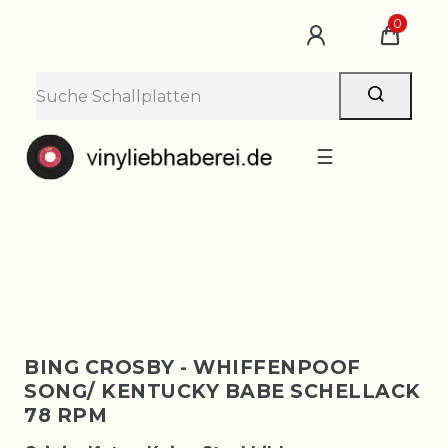
×
0
Lieferpause vom 10. bis 29.
August
Bestellungen nehmen wir gerne entgegen —
der Versand startet wieder ab Montag, 31.
August. Danke für euer Verständnis!
☰
BING CROSBY - WHIFFENPOOF
SONG/ KENTUCKY BABE SCHELLACK
78 RPM