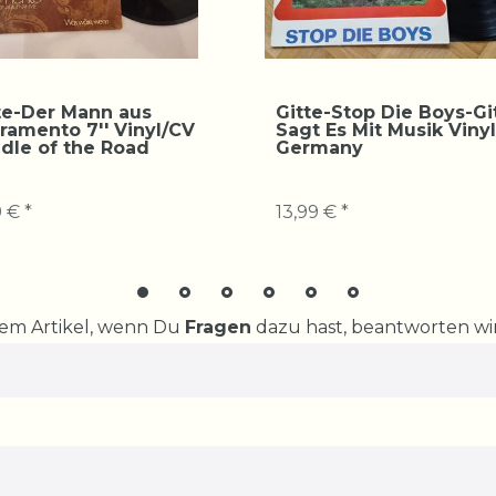
te-Der Mann aus
Gitte-Stop Die Boys-Gi
ramento 7'' Vinyl/CV
Sagt Es Mit Musik Viny
dle of the Road
Germany
 € *
13,99 € *
rem Artikel, wenn Du
Fragen
dazu hast, beantworten wir