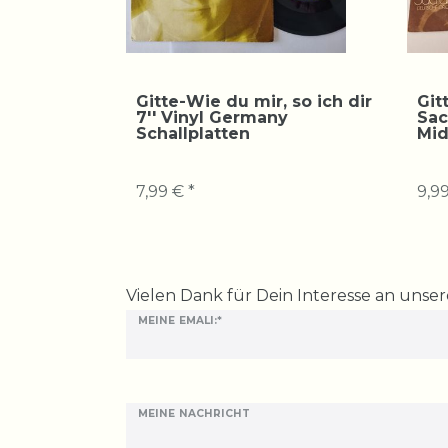
Gitte-Wie du mir, so ich dir
Git
7'' Vinyl Germany
Sac
Schallplatten
Mid
7,99 € *
9,99
Ceres::Template.mailFormHoneypotLabel
Vielen Dank für Dein Interesse an unse
MEINE EMALI:*
MEINE NACHRICHT