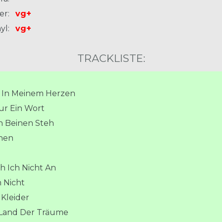
er:
vg+
yl:
vg+
TRACKLISTE:
 In Meinem Herzen
Nur Ein Wort
en Beinen Steh
nen
h Ich Nicht An
 Nicht
Kleider
 Land Der Träume