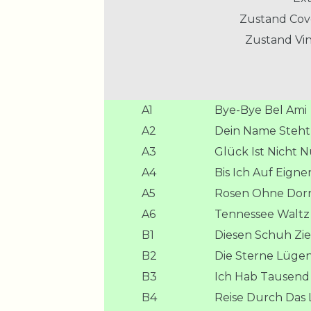
Zustand Cov
Zustand Vin
A1
Bye-Bye Bel Ami
A2
Dein Name Steht
A3
Glück Ist Nicht 
A4
Bis Ich Auf Eign
A5
Rosen Ohne Dor
A6
Tennessee Waltz
B1
Diesen Schuh Zie
B2
Die Sterne Lügen
B3
Ich Hab Tausend 
B4
Reise Durch Das