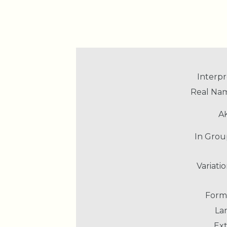
Interpr
Real Na
A
In Grou
Variatio
Form
La
Ext