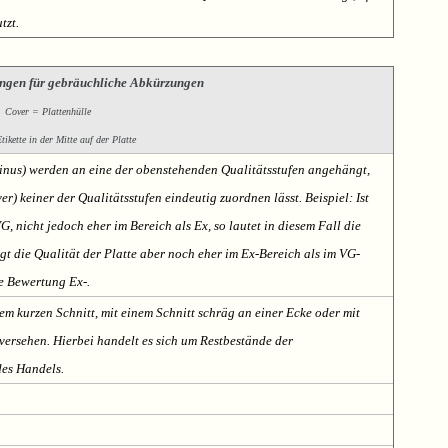
tzt.
ngen für gebräuchliche Abkürzungen
Cover = Plattenhülle
ikette in der Mitte auf der Platte
Minus) werden an eine der obenstehenden Qualitätsstufen angehängt,
er) keiner der Qualitätsstufen eindeutig zuordnen lässt. Beispiel: Ist
VG, nicht jedoch eher im Bereich als Ex, so lautet in diesem Fall die
t die Qualität der Platte aber noch eher im Ex-Bereich als im VG-
te Bewertung Ex-.
em kurzen Schnitt, mit einem Schnitt schräg an einer Ecke oder mit
ersehen. Hierbei handelt es sich um Restbestände der
des Handels.