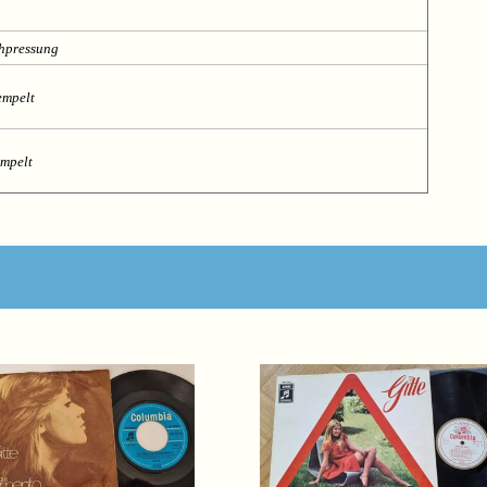
chpressung
empelt
empelt