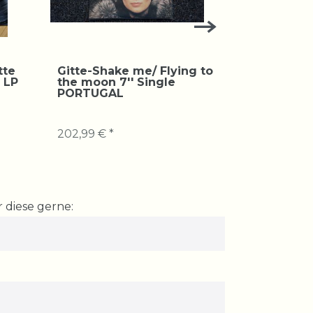
tte
Gitte-Shake me/ Flying to
Art.Nr. s
l LP
the moon 7'' Single
me/ Flyin
PORTUGAL
Single P
202,99 € *
62,99 € *
 diese gerne: