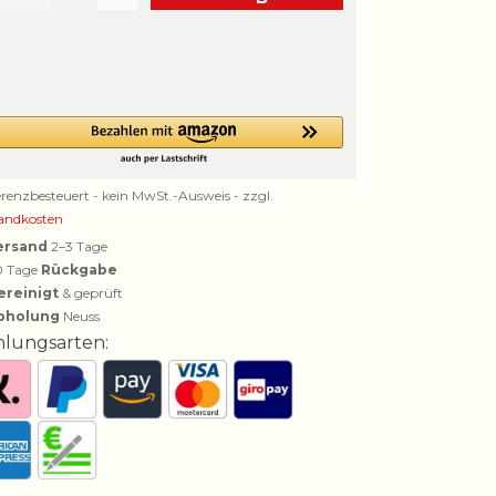
erenzbesteuert - kein MwSt.-Ausweis - zzgl.
andkosten
ersand
2–3 Tage
0 Tage
Rückgabe
ereinigt
& geprüft
bholung
Neuss
hlungsarten: