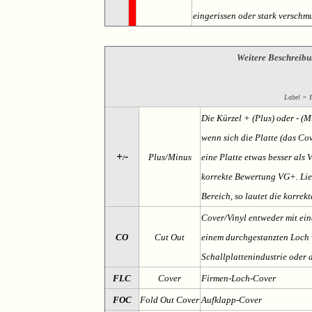
eingerissen oder stark verschmu
Weitere Beschreibu
Label = Et
Die Kürzel + (Plus) oder - (
wenn sich die Platte (das Cov
+
-
Plus/Minus
eine Platte etwas besser als 
/
korrekte Bewertung VG+. Lieg
Bereich, so lautet die korrek
Cover/Vinyl entweder mit ein
CO
Cut Out
einem durchgestanzten Loch v
Schallplattenindustrie oder 
FLC
Cover
Firmen-Loch-Cover
FOC
Fold Out Cover
Aufklapp-Cover