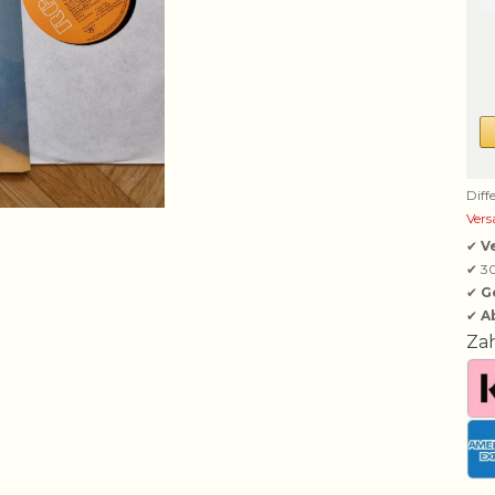
Diff
Vers
✔
V
✔ 3
✔
G
✔
A
Za