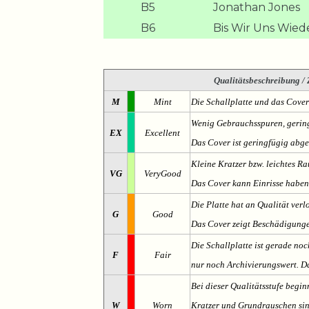
B5
Jonathan Jones
B6
Bis Wir Uns Wied
Qualitätsbeschreibung
/ 
M
Mint
Die Schallplatte und das Cover
Wenig Gebrauchsspuren, gering
EX
Excellent
Das Cover ist geringfügig abge
Kleine Kratzer bzw. leichtes 
VG
VeryGood
Das Cover kann Einrisse haben
Die Platte hat an Qualität verl
G
Good
Das Cover zeigt Beschädigung
Die Schallplatte ist gerade noc
F
Fair
nur noch Archivierungswert. Da
Bei dieser Qualitätsstufe begin
W
Worn
Kratzer und Grundrauschen sind 