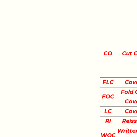
CO
Cut 
FLC
Cov
Fold 
FOC
Cov
LC
Cov
RI
Reis
Writte
WOC