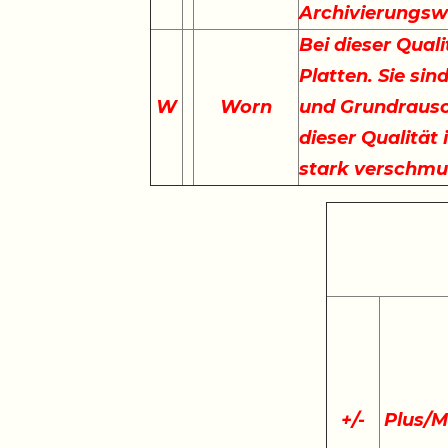
Archivierungswe
Bei dieser Qual
Platten. Sie sin
W
Worn
und Grundrausc
dieser Qualität 
stark verschmu
+
/
-
Plus/M