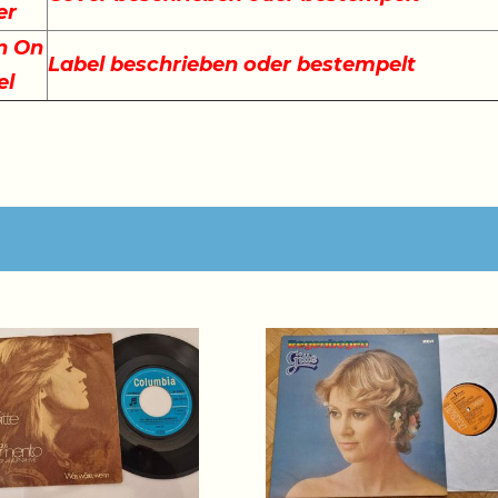
er
n On
Label beschrieben oder bestempelt
el