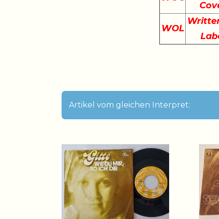
Cov
Writte
WOL
Lab
Artikel vom gleichen Interpret: