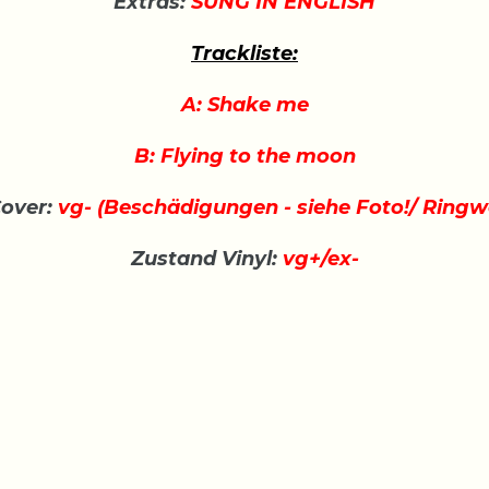
Extras:
SUNG IN ENGLISH
Trackliste:
A: Shake me
B: Flying to the moon
over:
vg- (Beschädigungen - siehe Foto!/ Ring
Zustand Vinyl:
vg+/ex-