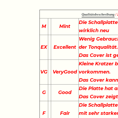
Qualitätsbeschreibung
/ 
Die Schallplatt
M
Mint
wirklich neu
Wenig Gebrauch
EX
Excellent
der Tonqualität
Das Cover ist g
Kleine Kratzer 
VG
VeryGood
vorkommen.
Das Cover kann 
Die Platte hat a
G
Good
Das Cover zeig
Die Schallplatte
F
Fair
mit sehr starke