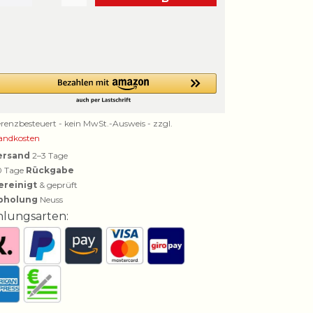
erenzbesteuert - kein MwSt.-Ausweis - zzgl.
andkosten
ersand
2–3 Tage
0 Tage
Rückgabe
ereinigt
& geprüft
bholung
Neuss
hlungsarten: