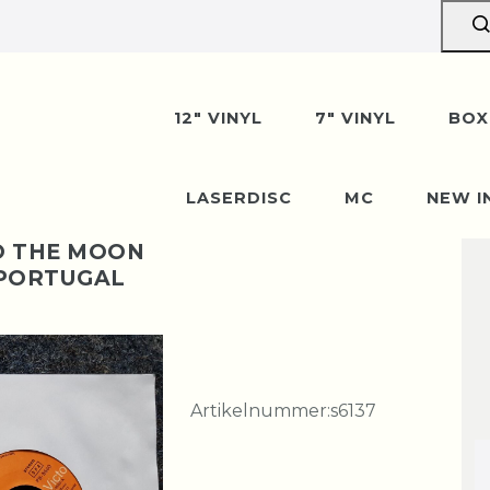
12" VINYL
7" VINYL
BOX
LASERDISC
MC
NEW I
TO THE MOON
H PORTUGAL
Artikelnummer:
s6137