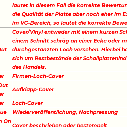
lautet in diesem Fall die korrekte Bewertu
die Qualität der Platte aber noch eher im E
im VG-Bereich, so lautet die korrekte Bew
Cover/Vinyl entweder mit einem kurzen Sch
einem Schnitt schräg an einer Ecke oder m
Out
durchgestanzten Loch versehen. Hierbei ha
sich um Restbestände der Schallplattenind
des Handels.
er
Firmen-Loch-Cover
Out
Aufklapp-Cover
er
er
Loch-Cover
sue
Wiederveröffentlichung, Nachpressung
n On
Cover beschrieben oder bestempelt