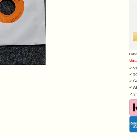
Diff
Vers
✔
V
✔ 3
✔
G
✔
A
Za