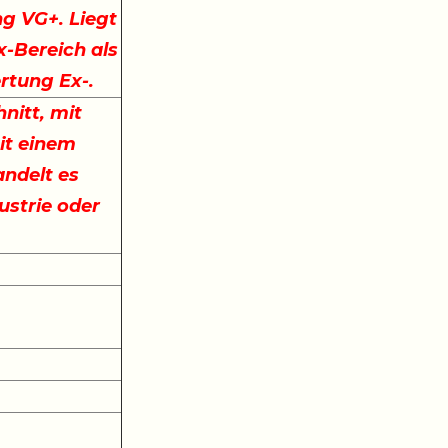
ng VG+. Liegt
x-Bereich als
ertung Ex-.
nitt, mit
it einem
ndelt es
ustrie oder