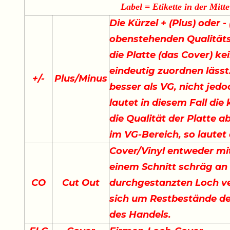
Label = Etikette in der Mitte
Die Kürzel + (Plus) oder 
obenstehenden Qualität
die Platte (das Cover) ke
eindeutig zuordnen lässt.
+
/
-
Plus/Minus
besser als VG, nicht jedo
lautet in diesem Fall di
die Qualität der Platte a
im VG-Bereich, so lautet
Cover/Vinyl entweder mit
einem Schnitt schräg an
CO
Cut Out
durchgestanzten Loch ve
sich um Restbestände der
des Handels.