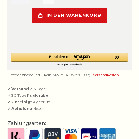
IN DEN WARENKORB
Differenzbesteuert - kein MwSt.-Ausweis - zzgl.
Versandkosten
✔
Versand
2–3 Tage
✔ 30 Tage
Rückgabe
✔
Gereinigt
& geprüft
✔
Abholung
Neuss
Zahlungsarten: