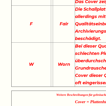
Das Cover ze
Die Schallplat
allerdings mi
F
Fair
Qualitätseinb
Archivierungs
beschädigt.
Bei dieser Qu
schlechten Pla
überdurchschn
W
Worn
Grundrauschen
Cover dieser Q
oft eingeriss
Weitere Beschreibungen für gebräuch
Cover = Plattenh