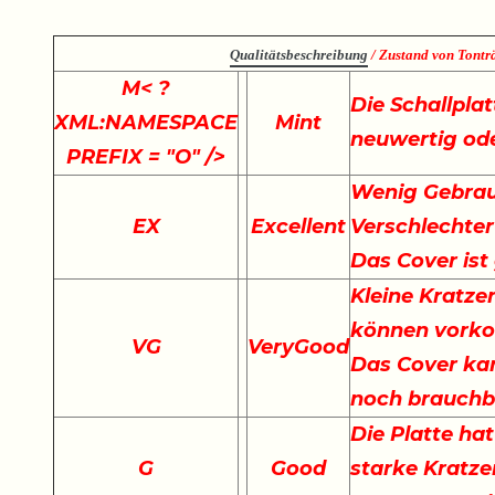
Qualitätsbeschreibung
/ Zustand von Tonträ
M
< ?
Die Schallplat
XML:NAMESPACE
Mint
neuwertig ode
PREFIX = "O" />
Wenig Gebrau
EX
Excellent
Verschlechter
Das Cover ist
Kleine Kratze
können vork
VG
VeryGood
Das Cover kan
noch brauchb
Die Platte hat
G
Good
starke Kratze