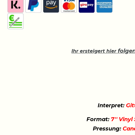
folge
Ihr ersteigert hier
Interpret:
Git
Format:
7'' Vinyl
Pressung:
Can