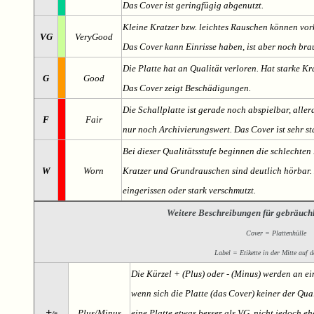
Das Cover ist geringfügig abgenutzt.
Kleine Kratzer bzw. leichtes Rauschen können v
VG
VeryGood
Das Cover kann Einrisse haben, ist aber noch br
Die Platte hat an Qualität verloren. Hat starke Kr
G
Good
Das Cover zeigt Beschädigungen.
Die Schallplatte ist gerade noch abspielbar, aller
F
Fair
nur noch Archivierungswert. Das Cover ist sehr s
Bei dieser Qualitätsstufe beginnen die schlechten 
W
Worn
Kratzer und Grundrauschen sind deutlich hörbar. D
eingerissen oder stark verschmutzt.
Weitere Beschreibungen für gebräuch
Cover = Plattenhülle
Label = Etikette in der Mitte auf d
Die Kürzel + (Plus) oder - (Minus) werden an e
wenn sich die Platte (das Cover) keiner der Qual
+
-
Plus/Minus
eine Platte etwas besser als VG, nicht jedoch ehe
/