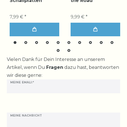
Schallplatten
the Road
7,99 € *
9,99 € *
Ceres::Template.mailFormHoneypotLabel
Vielen Dank für Dein Interesse an unserem
Artikel, wenn Du
Fragen
dazu hast, beantworten
wir diese gerne:
MEINE EMALI:*
MEINE NACHRICHT