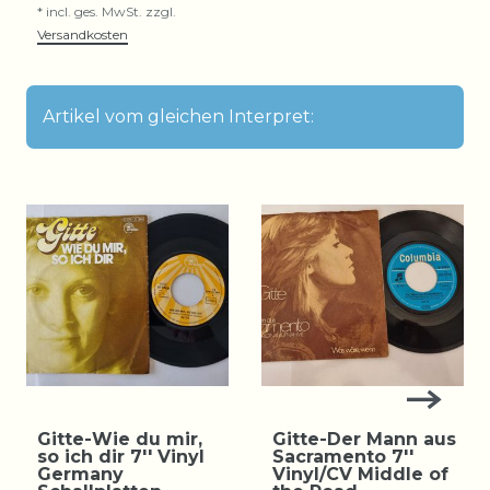
*
incl. ges. MwSt.
zzgl.
Versandkosten
Artikel vom gleichen Interpret:
Gitte-Wie du mir,
Gitte-Der Mann aus
so ich dir 7'' Vinyl
Sacramento 7''
Germany
Vinyl/CV Middle of