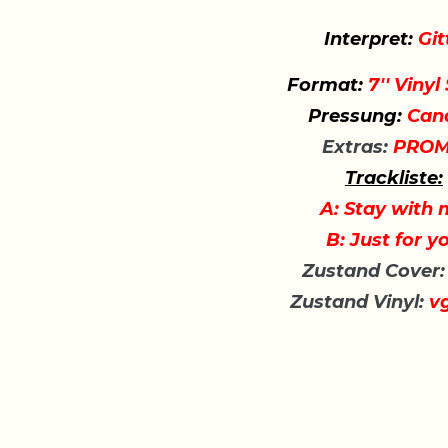
Interpret:
Git
Format:
7'' Vinyl
Pressung:
Can
Extras:
PRO
Trackliste:
A: Stay with
B: Just for y
Zustand Cover:
Zustand Vinyl:
vg