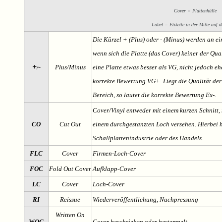
Cover = Plattenhülle
Label = Etikette in der Mitte auf d
Die Kürzel + (Plus) oder - (Minus) werden an e
wenn sich die Platte (das Cover) keiner der Qual
+
-
Plus/Minus
eine Platte etwas besser als VG, nicht jedoch ehe
/
korrekte Bewertung VG+. Liegt die Qualität der
Bereich, so lautet die korrekte Bewertung Ex-.
Cover/Vinyl entweder mit einem kurzen Schnitt, 
CO
Cut Out
einem durchgestanzten Loch versehen. Hierbei h
Schallplattenindustrie oder des Handels.
FLC
Cover
Firmen-Loch-Cover
FOC
Fold Out Cover
Aufklapp-Cover
LC
Cover
Loch-Cover
RI
Reissue
Wiederveröffentlichung, Nachpressung
Written On
WOC
Cover beschrieben oder bestempelt