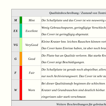
Qualitätsbeschreibung
/ Zustand von Tonträ
M
Mint
Die Schallplatte und das Cover ist wie neuwertig 
Wenig Gebrauchsspuren, geringfügige Verschlech
EX
Excellent
Das Cover ist geringfügig abgenutzt.
Kleine Kratzer bzw. leichtes Rauschen können v
VG
VeryGood
Das Cover kann Einrisse haben, ist aber noch br
Die Platte hat an Qualität verloren. Hat starke Kr
G
Good
Das Cover zeigt Beschädigungen.
Die Schallplatte ist gerade noch abspielbar, aller
F
Fair
nur noch Archivierungswert. Das Cover ist sehr s
Bei dieser Qualitätsstufe beginnen die schlechten 
W
Worn
Kratzer und Grundrauschen sind deutlich hörbar. D
eingerissen oder stark verschmutzt.
Weitere Beschreibungen für gebräuch