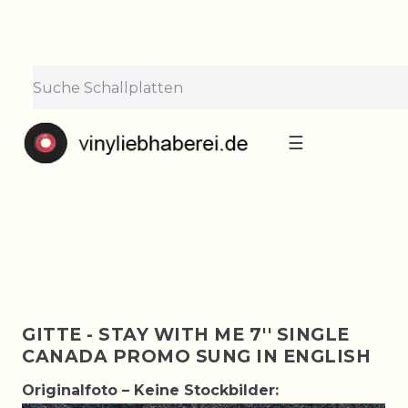
×
Lieferpause vom 10. bis 29.
August
Bestellungen nehmen wir gerne entgegen —
der Versand startet wieder ab Montag, 31.
August. Danke für euer Verständnis!
☰
GITTE - STAY WITH ME 7'' SINGLE
CANADA PROMO SUNG IN ENGLISH
Originalfoto – Keine Stockbilder: